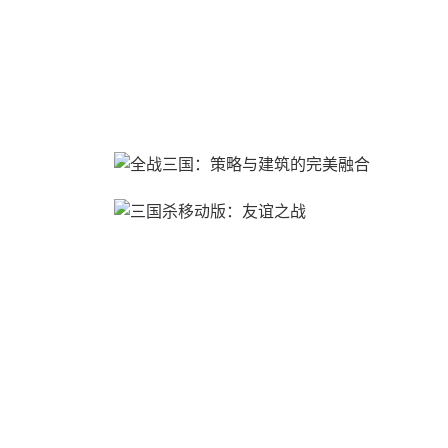
全战三国：策略与建筑的完美
融合
三国杀移动版：友谊之战