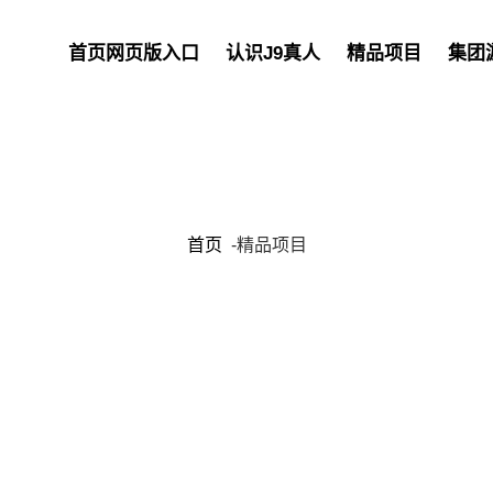
首页网页版入口
认识j9真人
精品项目
集团
首页
-
精品项目