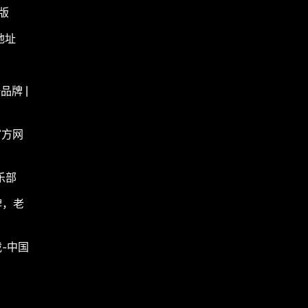
版
地址
品牌 |
官方网
乐部
牌，老
载-中国