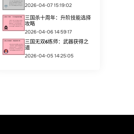
2026-04-07 15:19:02
三国杀十周年：升阶技能选择
攻略
2026-04-06 14:59:17
三国无双6练师：武器获得之
道
2026-04-05 14:25:05