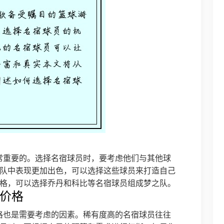
是非常重要的。选择名宿球员时，要考虑他们与其他球
队中表现更加出色，可以选择这些球员来打造自己
格，可以选择乔丹和科比等名宿球员组成梦之队。
和价格
和价格也是需要考虑的因素。稀有度高的名宿球员往往