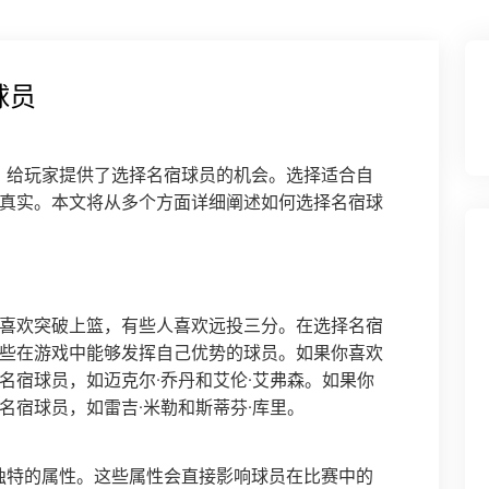
球员
游戏，给玩家提供了选择名宿球员的机会。选择适合自
真实。本文将从多个方面详细阐述如何选择名宿球
喜欢突破上篮，有些人喜欢远投三分。在选择名宿
些在游戏中能够发挥自己优势的球员。如果你喜欢
名宿球员，如迈克尔·乔丹和艾伦·艾弗森。如果你
名宿球员，如雷吉·米勒和斯蒂芬·库里。
自己独特的属性。这些属性会直接影响球员在比赛中的