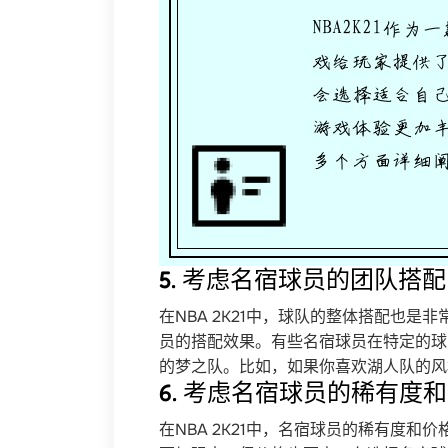
5. 考虑名宿球员的团队搭配
在NBA 2K21中，球队的整体搭配也
员的搭配效果。有些名宿球员在特定的球
的梦之队。比如，如果你喜欢湖人队的风
6. 考虑名宿球员的稀有度
在NBA 2K21中，名宿球员的稀有度