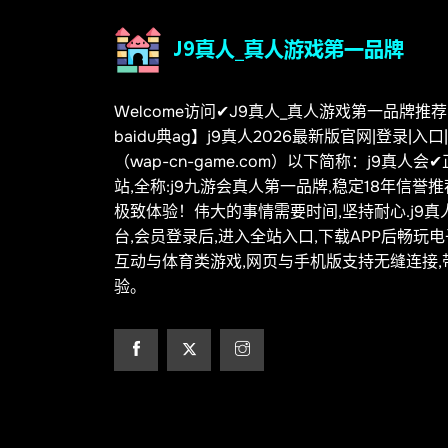
Welcome访问✔J9真人_真人游戏第一品牌推
baidu典ag】j9真人2026最新版官网|登录|入
（wap-cn-game.com）以下简称：j9真人会
站,全称:j9九游会真人第一品牌,稳定18年信誉推
极致体验！伟大的事情需要时间,坚持耐心.j9
台,会员登录后,进入全站入口,下载APP后畅玩电
互动与体育类游戏,网页与手机版支持无缝连接,
验。